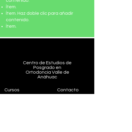
contenido.
Ítem.
Ítem. Haz doble clic para añadir
contenido.
Ítem.
Centro de Estudios de
Posgrado en
Ortodoncia Valle de
Anáhuac
Cursos
Contacto
Pide
Horarios
información
Noticias y
Facultad y
eventos
Personal
Ayuda